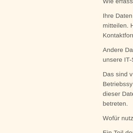
Wie erfass
Ihre Date
mitteilen.
Kontaktfor
Andere Da
unsere IT-
Das sind v
Betriebssy
dieser Dat
betreten.
Wofür nutz
Ein Teil d