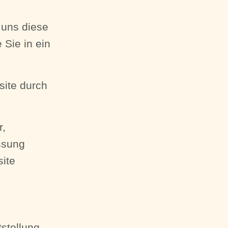
 uns diese
 Sie in ein
ite durch
r,
ssung
site
tstellung