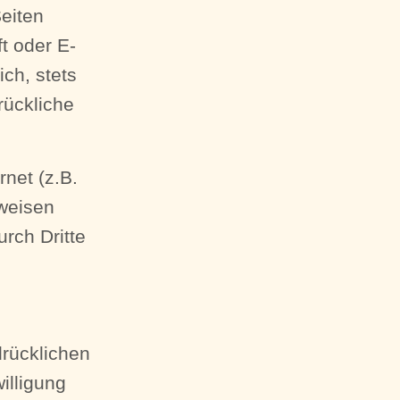
eiten
t oder E-
ch, stets
rückliche
rnet (z.B.
fweisen
rch Dritte
drücklichen
illigung