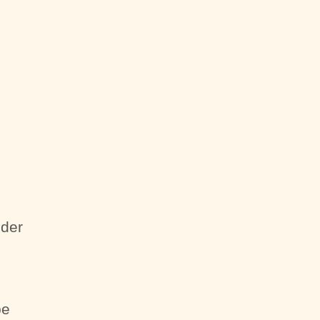
 der
be