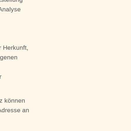
Analyse
r Herkunft,
ogenen
r
tz können
Adresse an