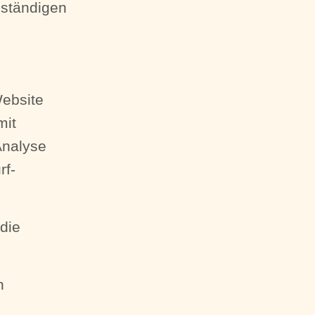
uständigen
Website
mit
Analyse
rf-
die
n